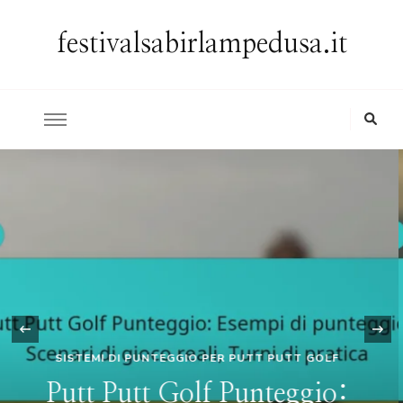
festivalsabirlampedusa.it
‹
SISTEMI DI PUNTEGGIO PER PUTT PUTT GOLF
Putt Putt Golf Punteggio: