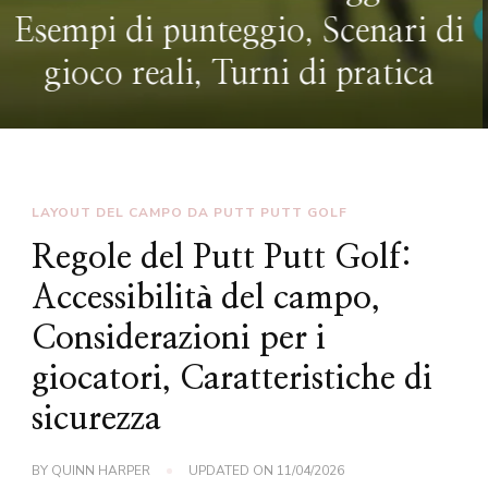
Punteggio per tornei, partite di
lega, giochi informali
LAYOUT DEL CAMPO DA PUTT PUTT GOLF
Regole del Putt Putt Golf:
Accessibilità del campo,
Considerazioni per i
giocatori, Caratteristiche di
sicurezza
BY
QUINN HARPER
UPDATED ON
11/04/2026