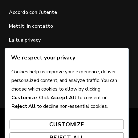
Accordo con l’utente
Mettiti in contatto
La tua privacy
We respect your privacy
CERCA
Cookies help us improve your experience, deliver
Looking
personalized content, and analyze traffic. You can
for
choose which cookies to allow by clicking
Something?
Customize
. Click
Accept All
to consent or
Reject All
to decline non-essential cookies.
© Copyright 2026
festivalsabirlampedusa.it
. All Rights
CUSTOMIZE
Reserved. Chic Lite | Developed By
Rara Themes
.
Powered by
WordPress
.
REJECT ALL