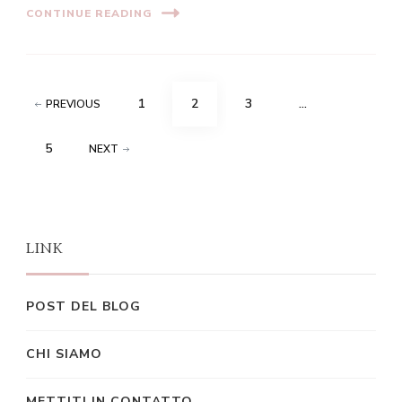
CONTINUE READING
Posts
PAGE
PAGE
PAGE
1
2
3
…
PREVIOUS
pagination
PAGE
5
NEXT
LINK
POST DEL BLOG
CHI SIAMO
METTITI IN CONTATTO