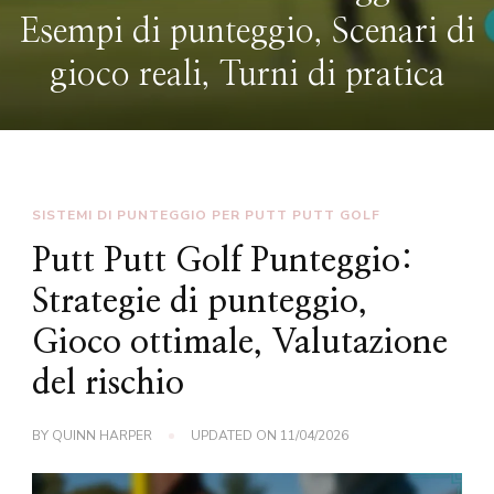
Punteggio per tornei, partite di
lega, giochi informali
SISTEMI DI PUNTEGGIO PER PUTT PUTT GOLF
Putt Putt Golf Punteggio:
Strategie di punteggio,
Gioco ottimale, Valutazione
del rischio
BY
QUINN HARPER
UPDATED ON
11/04/2026