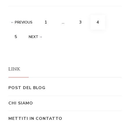
Posts
PAGE
PAGE
PAGE
1
…
3
4
PREVIOUS
pagination
PAGE
5
NEXT
LINK
POST DEL BLOG
CHI SIAMO
METTITI IN CONTATTO