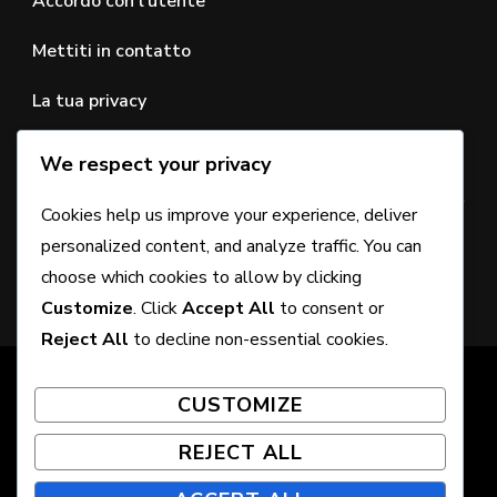
Accordo con l’utente
Mettiti in contatto
La tua privacy
We respect your privacy
CERCA
Cookies help us improve your experience, deliver
Looking
personalized content, and analyze traffic. You can
for
choose which cookies to allow by clicking
Something?
Customize
. Click
Accept All
to consent or
Reject All
to decline non-essential cookies.
© Copyright 2026
festivalsabirlampedusa.it
. All Rights
CUSTOMIZE
Reserved. Chic Lite | Developed By
Rara Themes
.
Powered by
WordPress
.
REJECT ALL
Chi siamo
Preferenze sui cookie