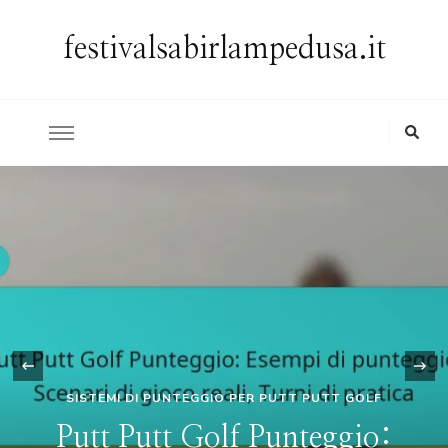
festivalsabirlampedusa.it
‹
SISTEMI DI PUNTEGGIO PER PUTT PUTT GOLF
Putt Putt Golf Punteggio: